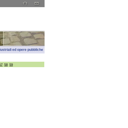
ndustriali ed opere pubbliche
57
58
59