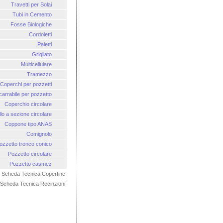
Travetti per Solai
Tubi in Cemento
Fosse Biologiche
Cordoletti
Paletti
Grigliato
Multicellulare
Tramezzo
Coperchi per pozzetti
carrabile per pozzetto
Coperchio circolare
lo a sezione circolare
Coppone tipo ANAS
Comignolo
ozzetto tronco conico
Pozzetto circolare
Pozzetto casmez
Scheda Tecnica Copertine
Scheda Tecnica Recinzioni