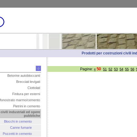
Prodotti per costruzioni civili i
50
Pagine:
«
51
52
53
54
55
56
Betorine autobloccanti
Brecciati levigati
Ciottolati
Finitura per esterni
onostrato marmo/cemento
Pietrini in cemento
civili industriali ed opere
pubbliche
Blocchi in cemento
Canne fumarie
Pozzetti in cemento