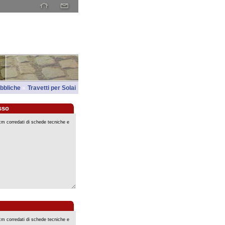
pubbliche
»
Travetti per Solai
sso