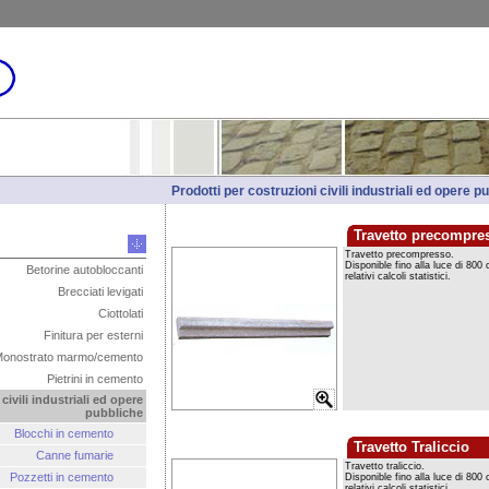
Prodotti per costruzioni civili industriali ed opere 
Travetto precompre
Betorine autobloccanti
Brecciati levigati
Ciottolati
Finitura per esterni
onostrato marmo/cemento
Pietrini in cemento
civili industriali ed opere
pubbliche
Blocchi in cemento
Travetto Traliccio
Canne fumarie
Pozzetti in cemento