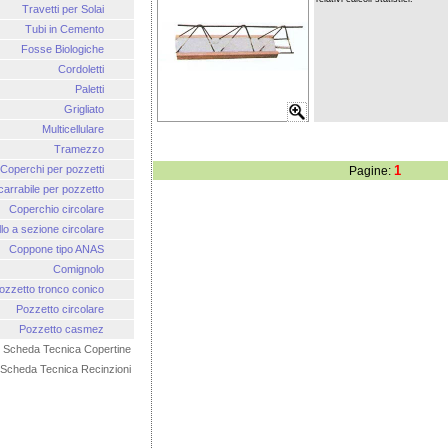
Travetti per Solai
Tubi in Cemento
Fosse Biologiche
Cordoletti
Paletti
Grigliato
Multicellulare
Tramezzo
Coperchi per pozzetti
1
Pagine:
carrabile per pozzetto
Coperchio circolare
lo a sezione circolare
Coppone tipo ANAS
Comignolo
ozzetto tronco conico
Pozzetto circolare
Pozzetto casmez
Scheda Tecnica Copertine
Scheda Tecnica Recinzioni