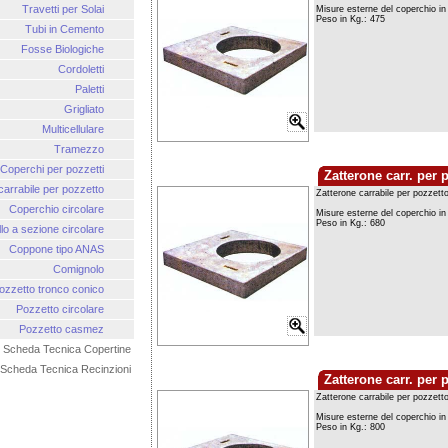
Travetti per Solai
Tubi in Cemento
Fosse Biologiche
Cordoletti
Paletti
Grigliato
Multicellulare
Tramezzo
Coperchi per pozzetti
Zatterone carr. per 
carrabile per pozzetto
Coperchio circolare
lo a sezione circolare
Coppone tipo ANAS
Comignolo
ozzetto tronco conico
Pozzetto circolare
Pozzetto casmez
Scheda Tecnica Copertine
Scheda Tecnica Recinzioni
Zatterone carr. per 