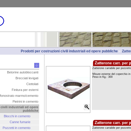
Prodotti per costruzioni civili industriali ed opere pubbliche
»
Zatte
Zatterone carr. per 
Betorine autobloccanti
Brecciati levigati
Ciottolati
Finitura per esterni
onostrato marmo/cemento
Pietrini in cemento
civili industriali ed opere
pubbliche
Blocchi in cemento
Canne fumarie
Zatterone carr. per 
Pozzetti in cemento