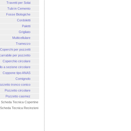
Travetti per Solai
Tubi in Cemento
Fosse Biologiche
Cordoletti
Paletti
Grigliato
Multicellulare
Tramezzo
Coperchi per pozzetti
carrabile per pozzetto
Coperchio circolare
lo a sezione circolare
Coppone tipo ANAS
Comignolo
ozzetto tronco conico
Pozzetto circolare
Pozzetto casmez
Scheda Tecnica Copertine
Scheda Tecnica Recinzioni