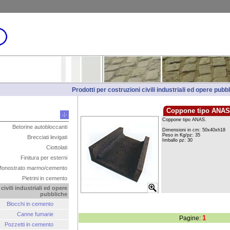
Prodotti per costruzioni civili industriali ed opere pubb
Coppone tipo ANAS
Betorine autobloccanti
Brecciati levigati
Ciottolati
Finitura per esterni
onostrato marmo/cemento
Pietrini in cemento
civili industriali ed opere
pubbliche
Blocchi in cemento
Canne fumarie
1
Pagine:
Pozzetti in cemento